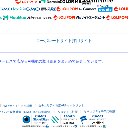
コーポレートサイト
採用サイト
ービスで広がるAI機能の取り組みをまとめて紹介しています。
セキュリティ相談AIチャットボット
Webサイトリスク診断
セキュリティ事業の軌跡
サイバー攻撃対策（GMO Flatt Security）
なりすまし対策