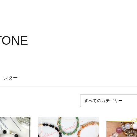
TONE
レター