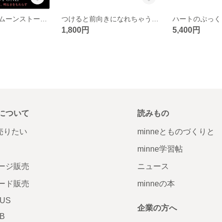
高品質オレンジムーンストーンがかわいい女性のお守りブレス
つけると前向きになれちゃうかも!?金運と恋愛運のお守りブレス
1,800円
5,400円
について
読みもの
で売りたい
minneとものづくりと
minne学習帖
ージ販売
ニュース
ード販売
minneの本
LUS
企業の方へ
AB