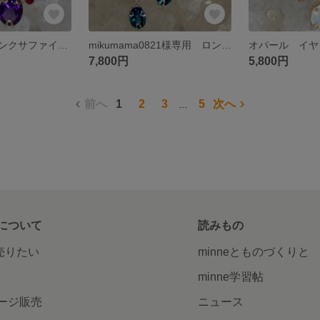
アメジスト ピンクサファイア イヤリング/ピアス ワイヤージュエリー
mikumama0821様専用 ロンドンブルートパーズ イヤリング
7,800円
5,800円
前へ
1
2
3
5
次へ
...
について
読みもの
で売りたい
minneとものづくりと
minne学習帖
ージ販売
ニュース