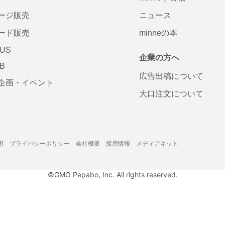
ージ販売
ニュース
ード販売
minneの本
LUS
企業の方へ
AB
広告出稿について
企画・イベント
大口注文について
用
プライバシーポリシー
会社概要
採用情報
メディアキット
©GMO Pepabo, Inc. All rights reserved.