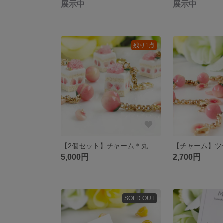
展示中
展示中
残り1点
【2個セット】チャーム＊丸ごと桃と桃のスクエアショートケーキ🍑＊ミニチュアスイーツ
5,000円
2,700円
SOLD OUT