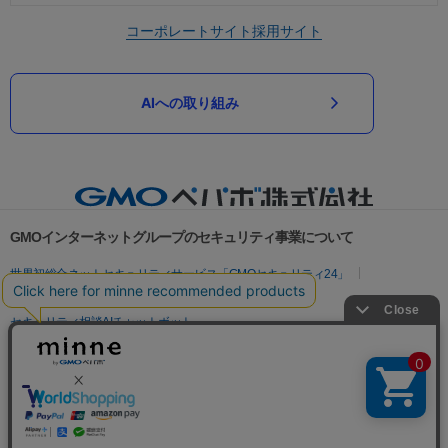
コーポレートサイト
採用サイト
AIへの取り組み
GMOインターネットグループのセキュリティ事業について
世界初総合ネットセキュリティサービス「GMOセキュリティ24」
パスワード漏洩診断
Webサイトリスク診断
セキュリティ相談AIチャットボット
実在証明・盗聴対策
サイバー攻撃対策（GMOサイバーセキュリティ byイエラエ）
サイバー攻撃対策（GMO Flatt Security）
なりすまし対策
セキュリティ事業の軌跡