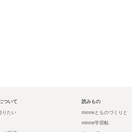
覧
について
読みもの
で売りたい
minneとものづくりと
minne学習帖