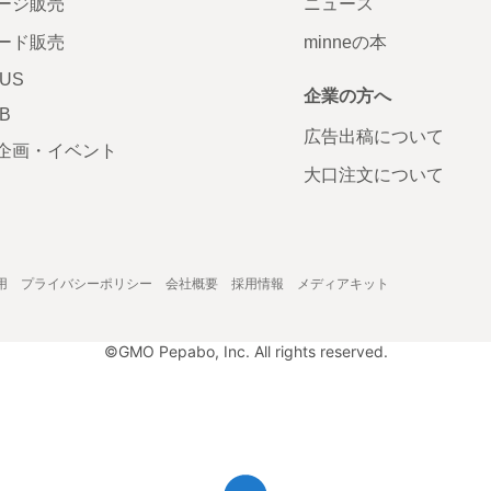
ージ販売
ニュース
ード販売
minneの本
LUS
企業の方へ
AB
広告出稿について
企画・イベント
大口注文について
用
プライバシーポリシー
会社概要
採用情報
メディアキット
©GMO Pepabo, Inc. All rights reserved.