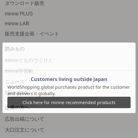
ダウンロード販売
minne PLUS
minne LAB
販売支援企画・イベント
読みもの
minneとものづくりと
minne学習帖
ニュース
minneの本
企業の方へ
広告出稿について
大口注文について