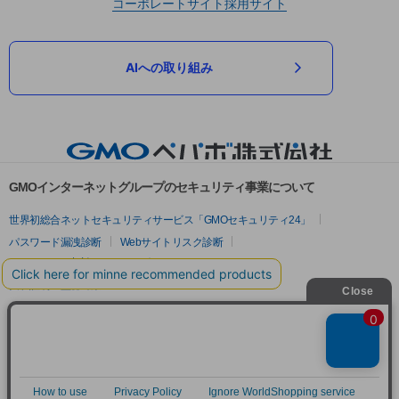
コーポレートサイト
採用サイト
AIへの取り組み
GMOインターネットグループのセキュリティ事業について
世界初総合ネットセキュリティサービス「GMOセキュリティ24」
パスワード漏洩診断
Webサイトリスク診断
セキュリティ相談AIチャットボット
実在証明・盗聴対策
サイバー攻撃対策（GMOサイバーセキュリティ byイエラエ）
サイバー攻撃対策（GMO Flatt Security）
なりすまし対策
セキュリティ事業の軌跡