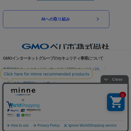
AIへの取り組み
GMOインターネットグループのセキュリティ事業について
世界初総合ネットセキュリティサービス「GMOセキュリティ24」
パスワード漏洩診断
Webサイトリスク診断
セキュリティ相談AIチャットボット
実在証明・盗聴対策
サイバー攻撃対策（GMOサイバーセキュリティ byイエラエ）
サイバー攻撃対策（GMO Flatt Security）
なりすまし対策
セキュリティ事業の軌跡