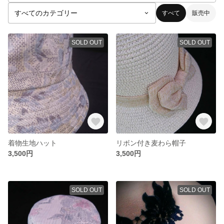
すべて
販売中
SOLD OUT
SOLD OUT
着物生地ハット
リボン付き麦わら帽子
3,500円
3,500円
SOLD OUT
SOLD OUT