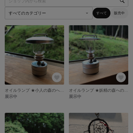
すべて
販売中
オイルランプ ★小人の森のへ鍵(ランタン)★
オイルランプ ★妖精の森への鍵(ランタン)★
展示中
展示中