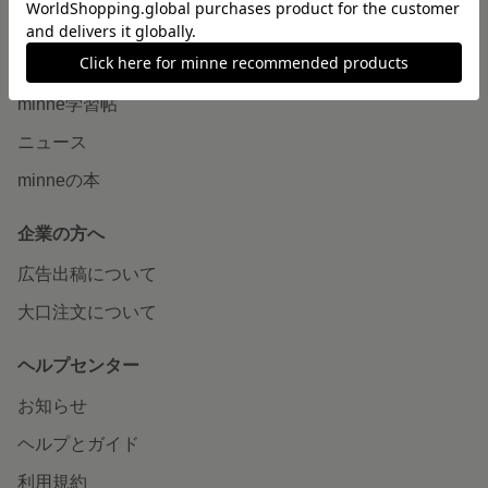
読みもの
minneとものづくりと
minne学習帖
ニュース
minneの本
企業の方へ
広告出稿について
大口注文について
ヘルプセンター
お知らせ
ヘルプとガイド
利用規約