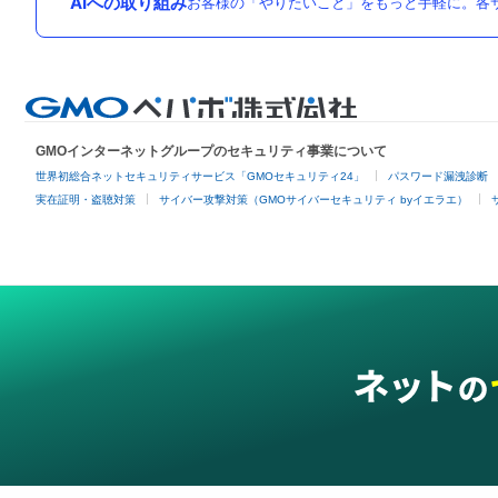
AIへの取り組み
お客様の「やりたいこと」をもっと手軽に。各サ
GMOインターネットグループのセキュリティ事業について
世界初総合ネットセキュリティサービス「GMOセキュリティ24」
パスワード漏洩診断
実在証明・盗聴対策
サイバー攻撃対策（GMOサイバーセキュリティ byイエラエ）