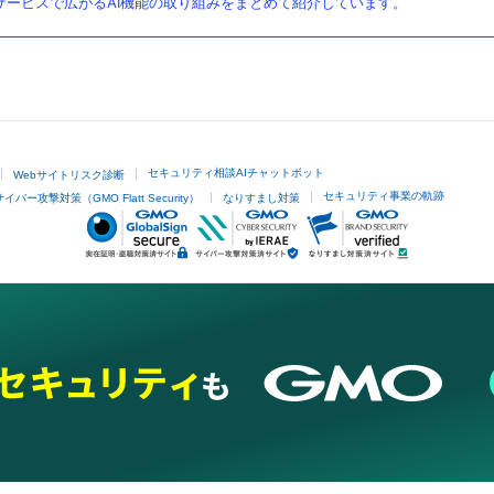
ービスで広がるAI機能の取り組みをまとめて紹介しています。
セキュリティ相談AIチャットボット
Webサイトリスク診断
セキュリティ事業の軌跡
サイバー攻撃対策（GMO Flatt Security）
なりすまし対策