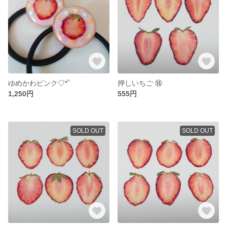
ゆめかわピンク♡*ﾟ
押しいちご ⑭
1,250円
555円
SOLD OUT
SOLD OUT