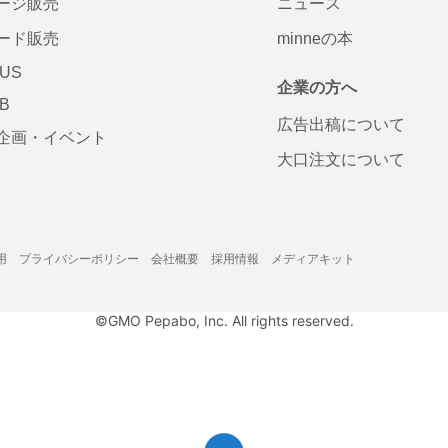
ージ販売
ニュース
ード販売
minneの本
LUS
企業の方へ
AB
広告出稿について
企画・イベント
大口注文について
用
プライバシーポリシー
会社概要
採用情報
メディアキット
©GMO Pepabo, Inc. All rights reserved.