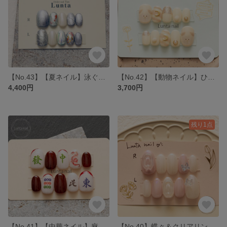
【No.43】【夏ネイル】泳ぐ錦鯉×マグネット 水面 涼しげ
【No.42】【動物ネイル】ひつじネイル 羊 ホワイト ゴールド 可愛い
4,400円
3,700円
残り1点
【No.41】【中華ネイル】麻雀牌ネイルチップ 赤 緑 白 漢字 中国 チャイナ
【No.40】蝶々＆クリアリング ピンク ホワイト ラメオーロラ ネイルチップ