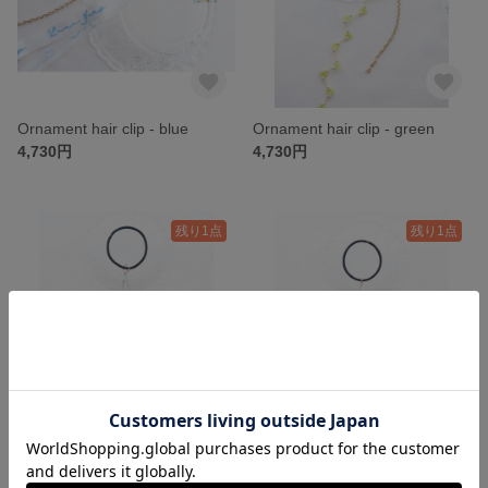
Ornament hair clip - blue
Ornament hair clip - green
4,730円
4,730円
残り1点
残り1点
Christmas tree light hair tie- blue
Christmas tree light hair tie- silver
1,980円
1,980円