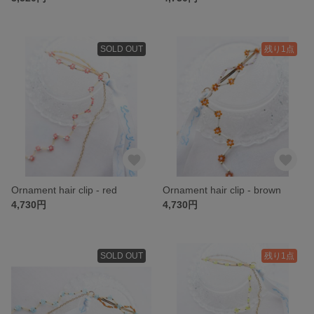
SOLD OUT
残り1点
Ornament hair clip - red
Ornament hair clip - brown
4,730円
4,730円
SOLD OUT
残り1点