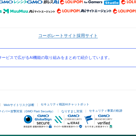
コーポレートサイト
採用サイト
ービスで広がるAI機能の取り組みをまとめて紹介しています。
セキュリティ相談AIチャットボット
Webサイトリスク診断
セキュリティ事業の軌跡
サイバー攻撃対策（GMO Flatt Security）
なりすまし対策