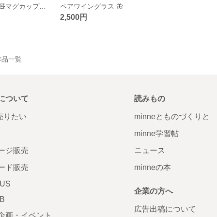
ひょっこりベア🧸マグカップ🍓LOVE
ペアワイングラス 🦋
2,500円
の作品一覧
について
読みもの
で売りたい
minneとものづくりと
minne学習帖
ージ販売
ニュース
ード販売
minneの本
LUS
企業の方へ
AB
広告出稿について
企画・イベント