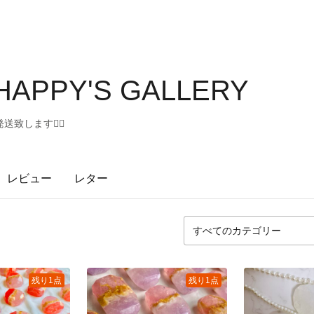
APPY'S GALLERY
します🙇‍♀️
レビュー
レター
残り1点
残り1点