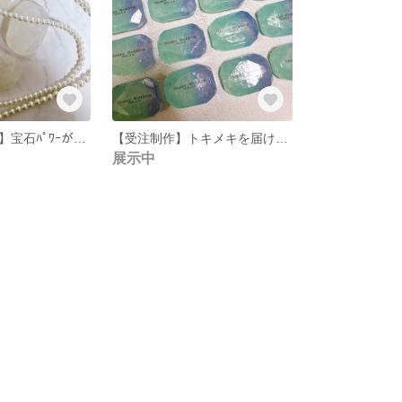
受注制作【真珠】宝石ﾊﾟﾜｰが詰まった宝石石鹸💎.*
【受注制作】トキメキを届ける宝石石鹸💎.*
展示中