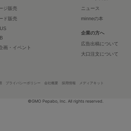
ージ販売
ニュース
ード販売
minneの本
LUS
企業の方へ
AB
広告出稿について
企画・イベント
大口注文について
用
プライバシーポリシー
会社概要
採用情報
メディアキット
©GMO Pepabo, Inc. All rights reserved.