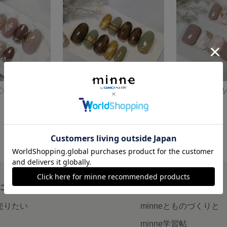
[送料無料] 現品◇ピンク×ブラウン ミラー 秋ネイル ネイルチップ
[送料無料] 現品◇ゴールド×カーキ ニュアンス 秋ネイル ネイルチップ
1,400円
1,300円
について
読みもの
で売りたい
minneとものづくりと
minne学習帖