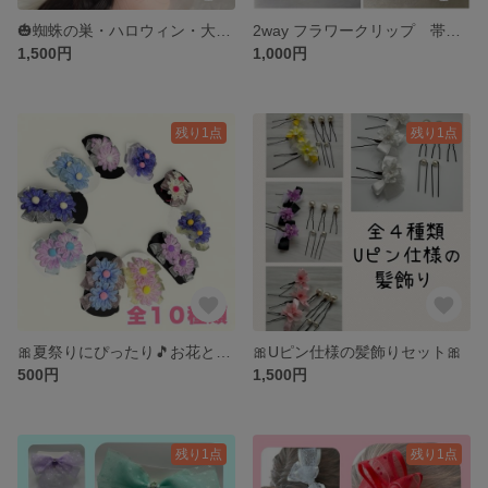
🎃蜘蛛の巣・ハロウィン・大きいリボン🎃
2way フラワークリップ 帯飾り
1,500円
1,000円
残り1点
残り1点
🎀夏祭りにぴったり🎵お花とリボンのヘアゴム2個セット🎀
🎀Uピン仕様の髪飾りセット🎀
500円
1,500円
残り1点
残り1点