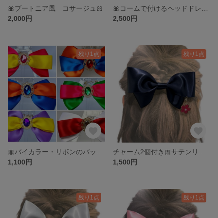
🎀ブートニア風 コサージュ🎀
🎀コームで付けるヘッドドレス🎀
2,000円
2,500円
残り1点
残り1点
🎀バイカラー・リボンのバックチャーム🎀
チャーム2個付き🎀サテンリボン
1,100円
1,500円
残り1点
残り1点