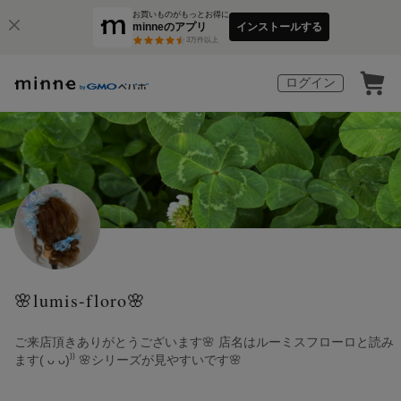
お買いものがもっとお得に
minneのアプリ
インストールする
3
万件以上
ログイン
🌸lumis-floro🌸
ご来店頂きありがとうございます🌸 店名はルーミスフローロと読み
ます( ᴗ ᴗ)⁾⁾ 🌸シリーズが見やすいです🌸