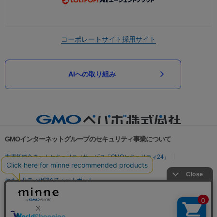
コーポレートサイト
採用サイト
AIへの取り組み
GMOインターネットグループのセキュリティ事業について
世界初総合ネットセキュリティサービス「GMOセキュリティ24」
パスワード漏洩診断
Webサイトリスク診断
セキュリティ相談AIチャットボット
実在証明・盗聴対策
サイバー攻撃対策（GMOサイバーセキュリティ byイエラエ）
サイバー攻撃対策（GMO Flatt Security）
なりすまし対策