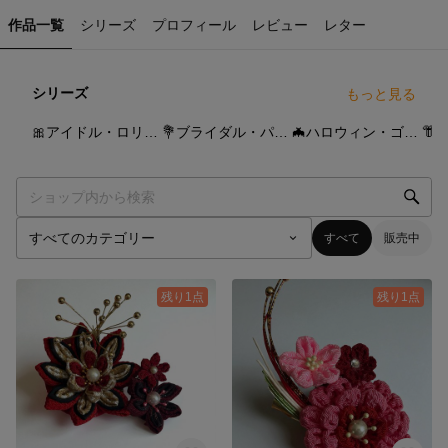
作品一覧
シリーズ
プロフィール
レビュー
レター
シリーズ
もっと見る
27
点
16
点
11
点
🎀アイドル・ロリータ🎀
💐ブライダル・パーティー🎂
🦇ハロウィン・ゴシック🎃
👘
すべて
販売中
残り1点
残り1点