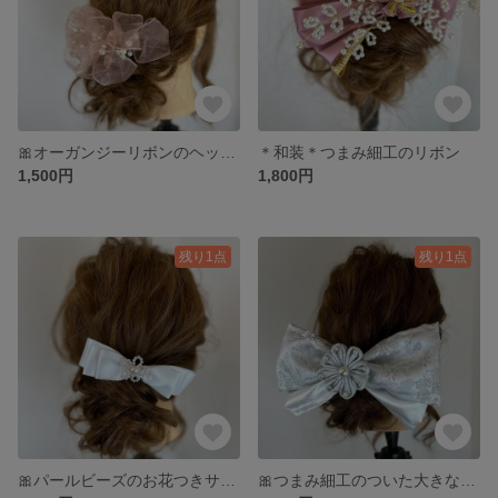
🎀オーガンジーリボンのヘッドドレス🎀
＊和装＊つまみ細工のリボン
1,500円
1,800円
残り1点
残り1点
🎀パールビーズのお花つきサテンリボン🎀
🎀つまみ細工のついた大きなリボン🎀