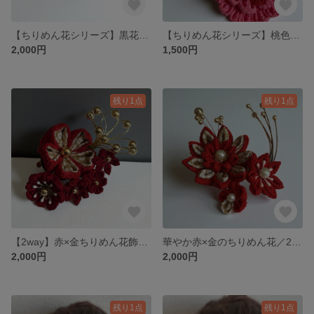
【ちりめん花シリーズ】黒花と小花の2wayアクセサリー（ヘアクリップ／ブローチ）
【ちりめん花シリーズ】桃色花の2wayアクセサリー（ヘアクリップ／ブローチ）
2,000円
1,500円
残り1点
残り1点
【2way】赤×金ちりめん花飾り／立体感ある豪華デザイン／髪飾り・ブローチ
華やか赤×金のちりめん花／2wayアクセサリー／成人式・お正月・発表会に
2,000円
2,000円
残り1点
残り1点