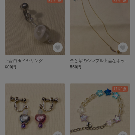
上品白玉イヤリング
金と紫のシンプル上品なネックレス
600円
550円
残り1点