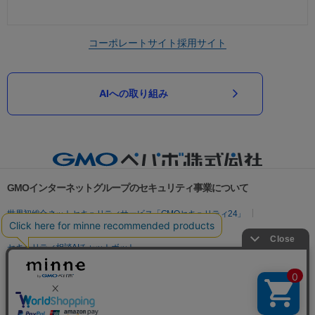
コーポレートサイト
採用サイト
AIへの取り組み
GMOインターネットグループのセキュリティ事業について
世界初総合ネットセキュリティサービス「GMOセキュリティ24」
パスワード漏洩診断
Webサイトリスク診断
セキュリティ相談AIチャットボット
実在証明・盗聴対策
サイバー攻撃対策（GMOサイバーセキュリティ byイエラエ）
サイバー攻撃対策（GMO Flatt Security）
なりすまし対策