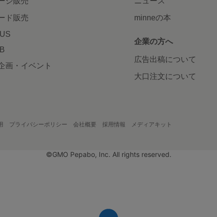
ージ販売
ニュース
ード販売
minneの本
LUS
企業の方へ
AB
広告出稿について
企画・イベント
大口注文について
用
プライバシーポリシー
会社概要
採用情報
メディアキット
©GMO Pepabo, Inc. All rights reserved.