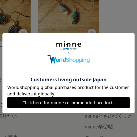
キラキラドゥルージー♥️14kgfピアス
オイスターカッパーターコイズ♥️14kgfピアス
展示中
作品一覧
について
読みもの
で売りたい
minneとものづくりと
minne学習帖