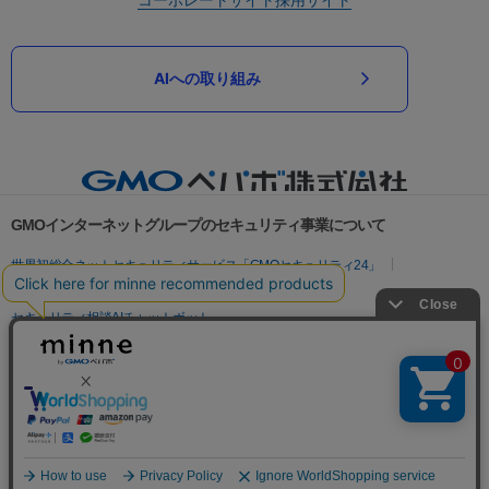
AIへの取り組み
GMOインターネットグループのセキュリティ事業について
世界初総合ネットセキュリティサービス「GMOセキュリティ24」
パスワード漏洩診断
Webサイトリスク診断
セキュリティ相談AIチャットボット
実在証明・盗聴対策
サイバー攻撃対策（GMOサイバーセキュリティ byイエラエ）
サイバー攻撃対策（GMO Flatt Security）
なりすまし対策
セキュリティ事業の軌跡