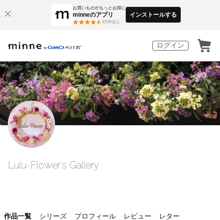
お買いものがもっとお得に
minneのアプリ
インストールする
3
万件以上
ログイン
Lulu-Flower's Gallery
作品一覧
シリーズ
プロフィール
レビュー
レター