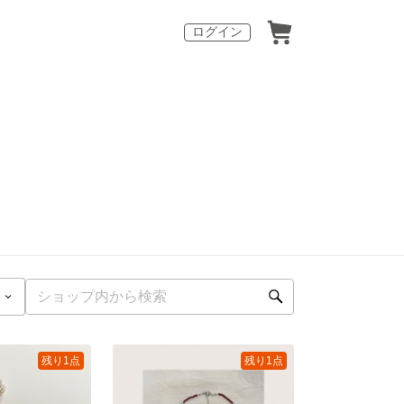
ログイン
残り1点
残り1点