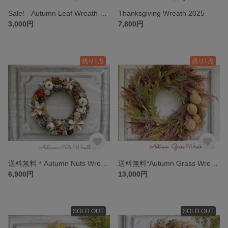
Sale! Autumn Leaf Wreath 25 2025
Thanksgiving Wreath 2025
3,000円
7,800円
残り1点
残り1点
送料無料＊Autumn Nuts Wreath 40 2025
送料無料*Autumn Grass Wreath 55
6,900円
13,000円
SOLD OUT
SOLD OUT