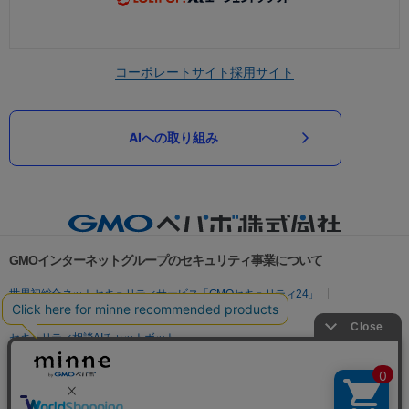
コーポレートサイト
採用サイト
AIへの取り組み
GMOインターネットグループのセキュリティ事業について
世界初総合ネットセキュリティサービス「GMOセキュリティ24」
パスワード漏洩診断
Webサイトリスク診断
セキュリティ相談AIチャットボット
実在証明・盗聴対策
サイバー攻撃対策（GMOサイバーセキュリティ byイエラエ）
サイバー攻撃対策（GMO Flatt Security）
なりすまし対策