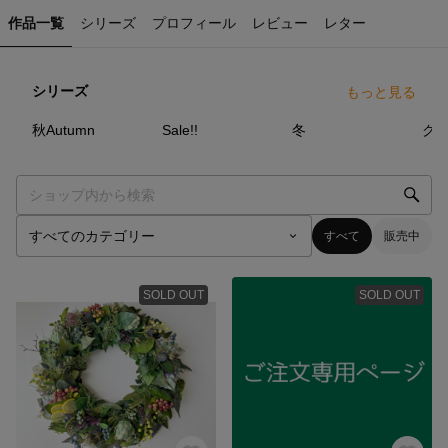
作品一覧
シリーズ
プロフィール
レビュー
レター
シリーズ
もっと見る
95
点
15
点
3
点
秋Autumn
Sale!!
冬
クリ
すべて
販売中
SOLD OUT
SOLD OUT