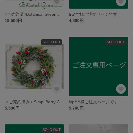
<ご売約済>Botanical Greenリース 50cm
fru****様ご注文ページです
19,500円
4,800円
SOLD OUT
SOLD OUT
＜ご売約済み＞Simpl Berry Christmas 30cm
ipp****様ご注文ページです
5,500円
5,700円
SOLD OUT