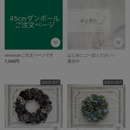
strawsanご注文ページです
はじめにご一読ください♪
7,500円
展示中
SOLD OUT
SOLD OUT