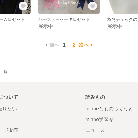
ームロゼット
バースデーケーキロゼット
秋冬チェックの
展示中
展示中
前へ
1
2
次へ
品一覧
について
読みもの
で売りたい
minneとものづくりと
minne学習帖
ージ販売
ニュース