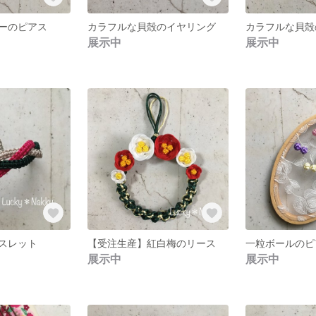
ーのピアス
カラフルな貝殻のイヤリング
カラフルな貝殻
展示中
展示中
スレット
【受注生産】紅白梅のリース
一粒ボールのピ
展示中
展示中