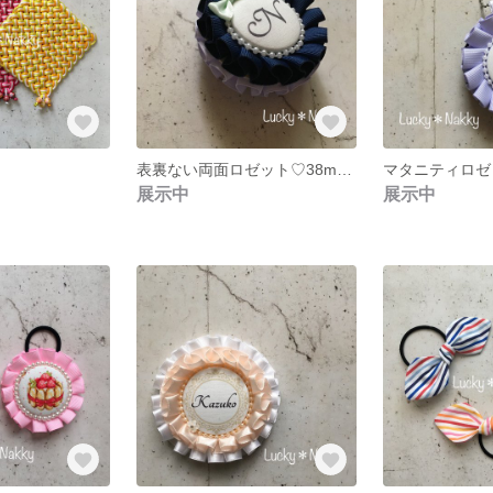
表裏ない両面ロゼット♡38mmタイプ
展示中
展示中