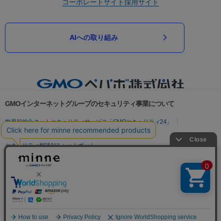
コーポレートサイト
採用サイト
AIへの取り組み
GMOインターネットグループのセキュリティ事業について
世界初総合ネットセキュリティサービス「GMOセキュリティ24」
パスワード漏洩診断
Webサイトリスク診断
セキュリティ相談AIチャットボット
実在証明・盗聴対策
サイバー攻撃対策（GMOサイバーセキュリティ byイエラエ）
サイバー攻撃対策（GMO Flatt Security）
なりすまし対策
セキュリティ事業の軌跡