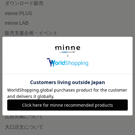
ダウンロード販売
minne PLUS
minne LAB
販売支援企画・イベント
読みもの
minneとものづくりと
minne学習帖
ニュース
minneの本
企業の方へ
広告出稿について
大口注文について