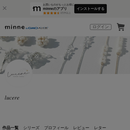
お買いものがもっとお得に
minneのアプリ
インストールする
3
万件以上
ログイン
𝑙𝑢𝑐𝑒𝑟𝑒
作品一覧
シリーズ
プロフィール
レビュー
レター