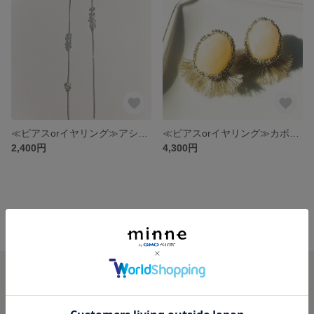
≪ピアスorイヤリング≫アシンメトリーなベリービーズ【クリア×シルバー】
≪ピアスorイヤリング≫カボション×タッセル
2,400円
4,300円
minne ホーム
𝑙𝑢𝑐𝑒𝑟𝑒 の作品一覧
minneを知る
minneについて