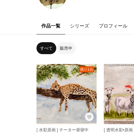
作品一覧
シリーズ
プロフィール
すべて
販売中
残り1点
[ 水彩原画 ] チーター昼寝中
[ 透明水彩•原画