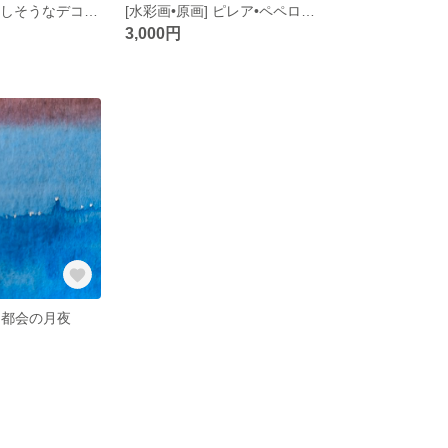
[ 水彩原画 ]美味しそうなデコポン
[水彩画•原画] ピレア•ペペロミオイデス
3,000円
] 都会の月夜