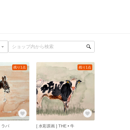
残り1点
残り1点
] ラバ
[ 水彩原画 ] THE • 牛