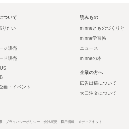
について
読みもの
で売りたい
minneとものづくりと
minne学習帖
ージ販売
ニュース
ード販売
minneの本
LUS
企業の方へ
AB
広告出稿について
企画・イベント
大口注文について
用
プライバシーポリシー
会社概要
採用情報
メディアキット