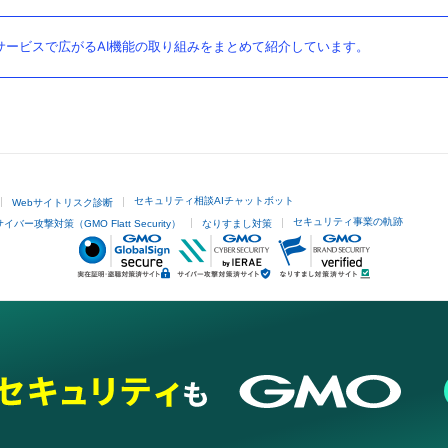
ービスで広がるAI機能の取り組みをまとめて紹介しています。
セキュリティ相談AIチャットボット
Webサイトリスク診断
セキュリティ事業の軌跡
サイバー攻撃対策（GMO Flatt Security）
なりすまし対策