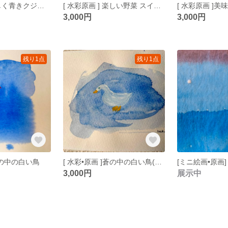
[ 水彩原画 ] 美しく青きクジャク
[ 水彩原画 ] 楽しい野菜 スイスチャード
3,000円
3,000円
残り1点
残り1点
 蒼の中の白い鳥
[ 水彩•原画 ]蒼の中の白い鳥(原画)
[ミニ絵画•原画
3,000円
展示中