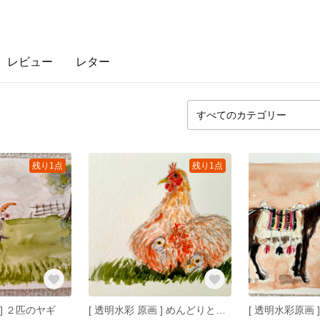
レビュー
レター
残り1点
残り1点
 ] ２匹のヤギ
[ 透明水彩 原画 ] めんどりとヒナたち
[ 透明水彩原画 