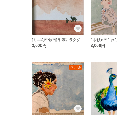
[ミニ絵画•原画] 砂漠にラクダ•キャラバンと歩く
[ 水彩原画 ] わ
3,000円
3,000円
残り1点