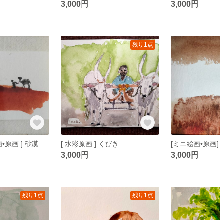
3,000円
3,000円
残り1点
[ 超ミニミニ絵画•原画 ] 砂漠にラクダ • 煉瓦色の大地を歩く
[ 水彩原画 ] くびき
3,000円
3,000円
残り1点
残り1点