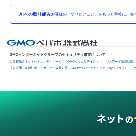
AIへの取り組み
お客様の「やりたいこと」をもっと手軽に。各サ
GMOインターネットグループのセキュリティ事業について
世界初総合ネットセキュリティサービス「GMOセキュリティ24」
パスワード漏洩診断
実在証明・盗聴対策
サイバー攻撃対策（GMOサイバーセキュリティ byイエラエ）