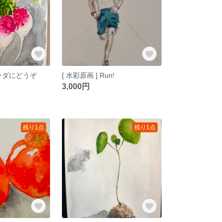
サラダにどうぞ
[ 水彩原画 ] Run!
3,000円
残り1点
残り1点