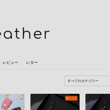
eather
レビュー
レター
残り1点