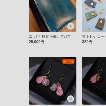
二つ折り財布 手縫い 革財布 財布 姫路
25,000円
880円
残り1点