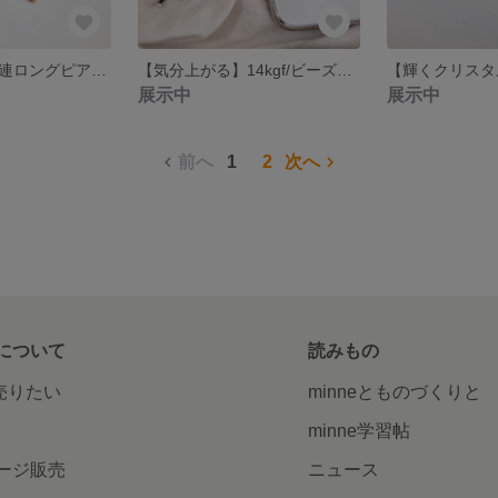
14kgf/ビーズ/一連ロングピアス赤パール
【気分上がる】14kgf/ビーズ一連ロングピアス/黒銀
展示中
展示中
前へ
1
2
次へ
について
読みもの
で売りたい
minneとものづくりと
minne学習帖
ージ販売
ニュース