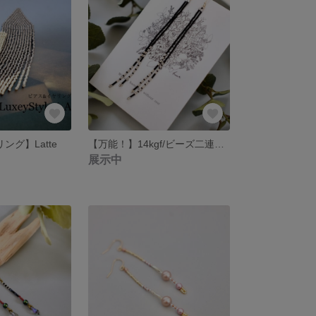
ング】Latte
【万能！】14kgf/ビーズ二連ロングピアス/黒銀
展示中