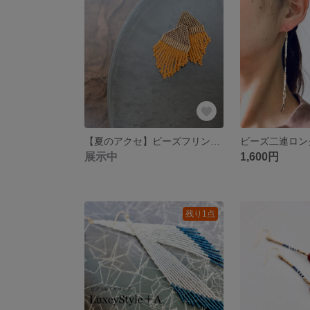
【夏のアクセ】ビーズフリンジピアス/オレンジ
ビーズ二連ロン
展示中
1,600円
残り1点