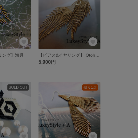
リング】海月
【ピアス&イヤリング】 Otohime
5,900円
SOLD OUT
残り1点