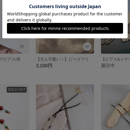
残り1点
SOLD OUT
グピアス/茶
【大人可愛い！】ビーズフリンジ ピアス小/白金
【ピアス&イヤリ
3,100円
展示中
SOLD OUT