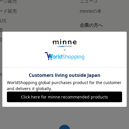
ージ販売
ニュース
ード販売
minneの本
LUS
企業の方へ
AB
広告出稿について
企画・イベント
大口注文について
用
プライバシーポリシー
会社概要
採用情報
メディアキット
©GMO Pepabo, Inc. All rights reserved.