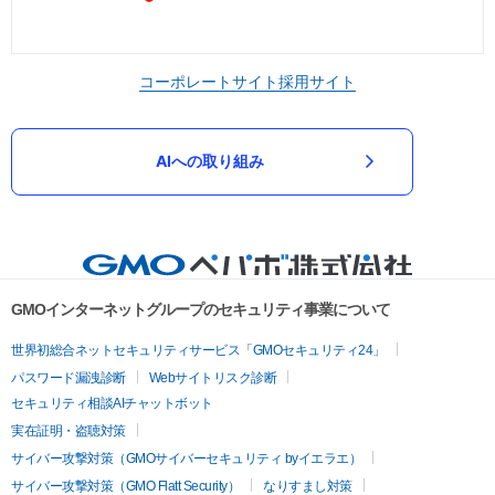
コーポレートサイト
採用サイト
AIへの取り組み
GMOインターネットグループのセキュリティ事業について
世界初総合ネットセキュリティサービス「GMOセキュリティ24」
パスワード漏洩診断
Webサイトリスク診断
セキュリティ相談AIチャットボット
実在証明・盗聴対策
サイバー攻撃対策（GMOサイバーセキュリティ byイエラエ）
サイバー攻撃対策（GMO Flatt Security）
なりすまし対策