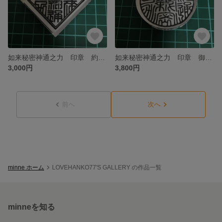
如来秘密神通之力 印章 約4.0cm角
如来秘密神通之力 印章 御礼妙符用 直径約4.7cm
3,000円
3,800円
前へ
次へ
minne ホーム
LOVEHANKO77'S GALLERY の作品一覧
minneを知る