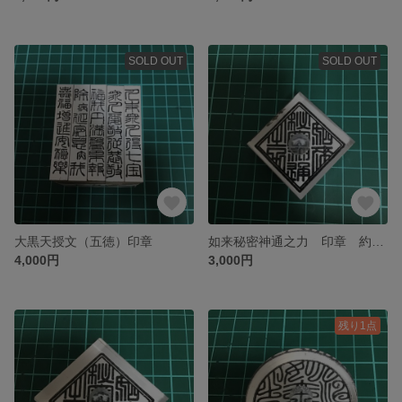
SOLD OUT
SOLD OUT
大黒天授文（五徳）印章
如来秘密神通之力 印章 約3.5cm角
4,000円
3,000円
残り1点