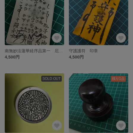
南無妙法蓮華経序品第一 厄除け
守護護符 印章
4,500円
4,500円
SOLD OUT
残り1点