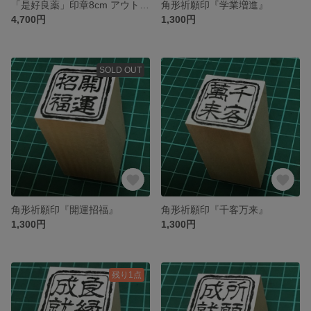
「是好良薬」印章8cm アウトレット品
角形祈願印『学業増進』
4,700円
1,300円
SOLD OUT
角形祈願印『開運招福』
角形祈願印『千客万来』
1,300円
1,300円
残り1点