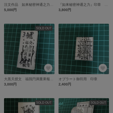
注文作品 如来秘密神通之力 5.2cm
『如来秘密神通之力』印章 直径約5.5cm 赤ゴム仕様
5,000円
3,800円
SOLD OUT
大黒天授文 福我円満重果報 印章
オブラート御符用 印章
3,000円
2,400円
SOLD OUT
SOLD OUT