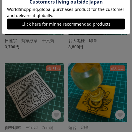
日蓮宗 菊家紋章 十六菊
お大黒様 印章
3,700円
3,800円
残り1点
残り1点
御朱印帳 三宝印 7cm角
蓮台 印章