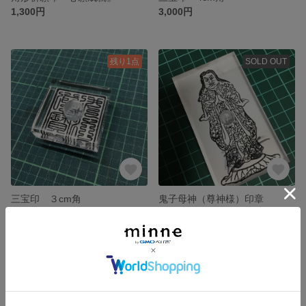
1,300円
3,000円
残り1点
SOLD OUT
三宝印 ３cm角
鬼子母神（尊神様）印章
3,000円
5,900円
残り1点