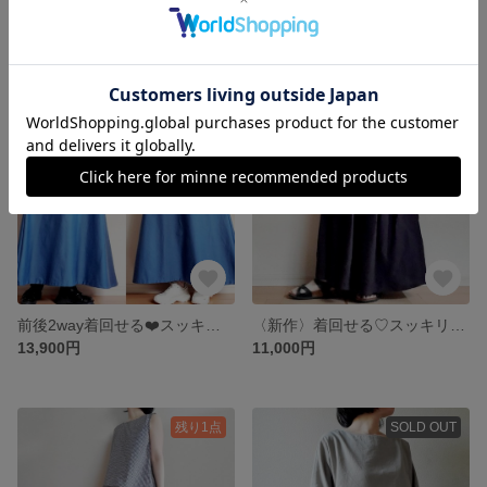
〈新作〉ふんわり柔らかくて暖かい❤️すずらんのようなお袖がかわいい 一枚できまるチェックのワンピース ポケット丈選べます♪数量限定
〈新作〉前後2wayスッキリ見えて着回せる❤️大人のデニムサロペットスカート シワになりにくいコットンポリ素材
13,900円
12,900円
残り1点
残り1点
前後2way着回せる❤️スッキリ見える大人のサロペットスカート cotton100% -数量限定-
〈新作〉着回せる♡スッキリ見える大人のギャザースカート♡リヨセルリネン 暗黒色 ポケット着丈選べます♪
13,900円
11,000円
残り1点
SOLD OUT