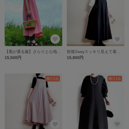
【風が通る服】さらりと心地よいリネンワンピース linen100% 桃色 着丈ポケット選べます♪
前後2wayスッキリ見えて着回せる❤️大人のサロペットスカート linen100 % 漆黒
15,500円
15,900円
残り1点
残り1点