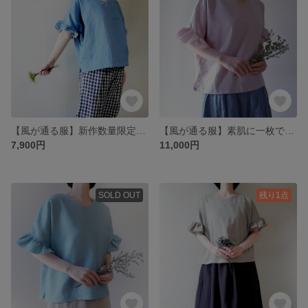
【風が通る服】新作数量限定☆ヒラヒラ袖でほっそり華奢みえ♡ダブルガーゼのプルオーバー cotton100% Denim blue
【風が通る服】素肌に一枚で気持ちいい♡ヒラヒラ袖でほっそり涼しげ 上質リネンのプルオーバー 薄桜
7,900円
11,000円
SOLD OUT
残り1点