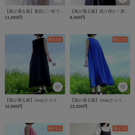
【風が通る服】素肌に一枚で気持ちいい♡ヒラヒラ袖でほっそり涼しげ 上質リネンのプルオーバー 勿忘草色
【風が通る服】残り僅か！新作数量限定☆ヒラヒラ袖でほっそり華奢みえ♡着回せるハーフリネンのプルオーバー 利休鼠
11,000円
8,400円
残り1点
残り1点
【風が通る服】2wayさらりと心地よいリネンワンピース linen100% 濃藍 着丈ポケット選べます♪
【風が通る服】2wayさらりと心地よいリネンワンピース linen100% 瑠璃色 着丈ポケット選べます♪
16,500円
15,500円
残り1点
残り1点