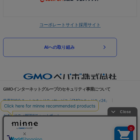
コーポレートサイト
採用サイト
AIへの取り組み
GMOインターネットグループのセキュリティ事業について
世界初総合ネットセキュリティサービス「GMOセキュリティ24」
パスワード漏洩診断
Webサイトリスク診断
セキュリティ相談AIチャットボット
実在証明・盗聴対策
サイバー攻撃対策（GMOサイバーセキュリティ byイエラエ）
サイバー攻撃対策（GMO Flatt Security）
なりすまし対策