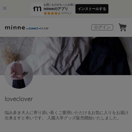
お買いものがもっとお得に
minneのアプリ
インストールする
3
万件以上
ログイン
loveclover
悩み多き大人に寄り添い長くご愛用いただけるお気に入りをお届け
出来ますと幸いです。 入園入学グッズ販売開始いたしました。