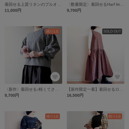
着回せる上質リネンのプルオーバー 薄桜 デイリーからフォーマルまで♪
〈数量限定〉着回せるHarf linen のプルオーバー 縞模様 すずらん袖 一枚でも重ね着でも♪
11,000円
9,700円
残り1点
SOLD OUT
〈新作〉着回せる♪軽くてさらさら播州織物プルオーバー 格子柄 すずらん袖 一枚でも重ね着でも♪
【新作限定一着】着回せるローウエストが格好いい大人のギャザーワンピース 秋色チェックcotton100% ポケット付き
9,700円
16,500円
残り1点
残り1点