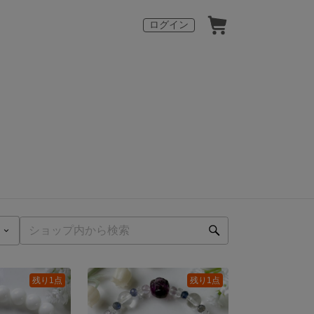
ログイン
残り1点
残り1点