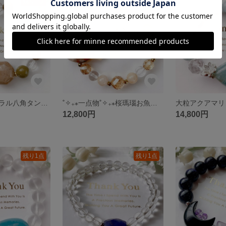
残り1点
残り1点
フォッシルコーラル八角タンブルアラシャン天然石ブレスレットパワーストーンブレスレット
˚✧₊⁎一点物˚✧₊⁎桜瑪瑙お魚に乗る猫ちゃん天然石ブレスレットパワーストーンブレスレット
12,800円
14,800円
残り1点
残り1点