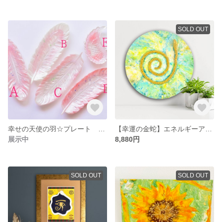
SOLD OUT
幸せの天使の羽☆プレート 限定カラー ピンク 癒し healing 桜 お皿 飾り 置物 雑貨
【幸運の金蛇】エネルギーアート ヒーリングアート インテリア 蛇 金
展示中
8,880円
SOLD OUT
SOLD OUT