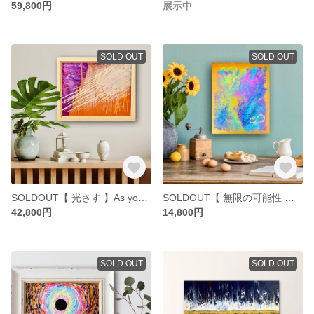
59,800円
展示中
SOLD OUT
SOLD OUT
SOLDOUT【 光さす 】As you feel
SOLDOUT【 無限の可能性 】Psyllium world
42,800円
14,800円
SOLD OUT
SOLD OUT