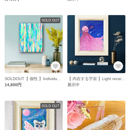
SOLD OUT
SOLDOUT【 個性 】Individuality
【 内在する宇宙 】Light receiving メッセージヒーリングアート コズモス ユニバース 宇宙 愛 光
14,800円
展示中
SOLD OUT