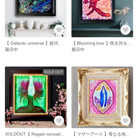
【 Galactic universe 】銀河宇宙 額入り エネルギーアート ヒーリング アセンション 絵画
【 Blooming love 】咲き誇る愛 額入り 原画
展示中
展示中
SOLD OUT
SOLDOUT【 Regain sensation 】自然の中で
【 マザーアース 】母なる地球 エネルギーアート ヒーリングアート 装飾 インテリア 家具 飾り デザイン