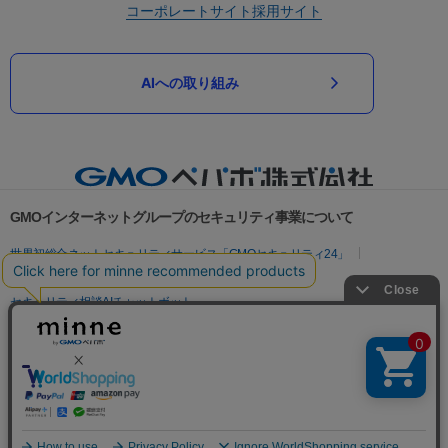
コーポレートサイト
採用サイト
AIへの取り組み
GMOインターネットグループのセキュリティ事業について
世界初総合ネットセキュリティサービス「GMOセキュリティ24」
パスワード漏洩診断
Webサイトリスク診断
セキュリティ相談AIチャットボット
実在証明・盗聴対策
サイバー攻撃対策（GMOサイバーセキュリティ byイエラエ）
サイバー攻撃対策（GMO Flatt Security）
なりすまし対策
セキュリティ事業の軌跡