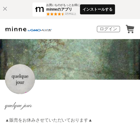
お買いものがもっとお得に
minneのアプリ
インストールする
3
万件以上
ログイン
quelque jour
▲販売をお休みさせていただいております▲