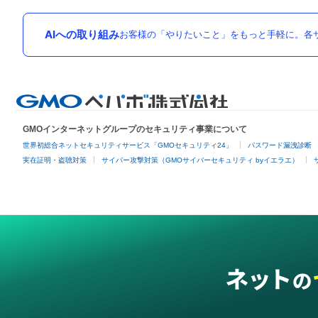
AIへの取り組み
お客様の「やりたいこと」をもっと手軽に。各サ
GMOインターネットグループのセキュリティ事業について
世界初総合ネットセキュリティサービス「GMOセキュリティ24」
パスワード漏洩診断
実在証明・盗聴対策
サイバー攻撃対策（GMOサイバーセキュリティ byイエラエ）