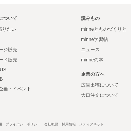
について
読みもの
で売りたい
minneとものづくりと
minne学習帖
ージ販売
ニュース
ード販売
minneの本
LUS
企業の方へ
AB
広告出稿について
企画・イベント
大口注文について
用
プライバシーポリシー
会社概要
採用情報
メディアキット