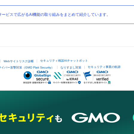
ービスで広がるAI機能の取り組みをまとめて紹介しています。
セキュリティ相談AIチャットボット
Webサイトリスク診断
セキュリティ事業の軌跡
サイバー攻撃対策（GMO Flatt Security）
なりすまし対策