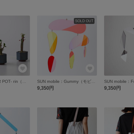
SOLD OUT
MYK：FLOWER POT- rin（２号）【 凛 瓦 花瓶 花器 フラワーベース 多肉 植物 植木鉢 穴あり 新潟 】
SUN mobile：Gummy（モビール・サンキャッチャー）
9,350円
9,350円