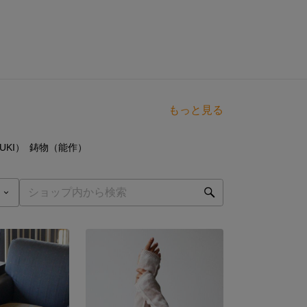
もっと見る
点
14
点
UKI）
鋳物（能作）