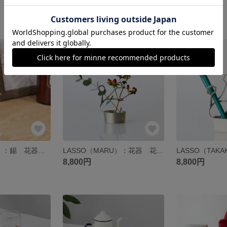
11,000円
7,920円
HOOP（KAKU）：錫 花器 花瓶 金属 伸縮 延命効果 能作
LASSO（MARU）：花器 花瓶 錫 曲がる 延命効果
8,800円
8,800円