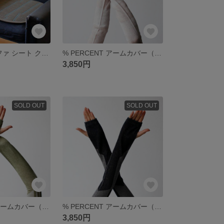
OTO い草：ソファ シート クッション（１人掛）：sofa 座布団 シートパット マット カバー 国産 い草 畳 暑さ対策 夏 インテリア ござ 敷物
% PERCENT アームカバー（ベージュ ホワイト）ギフト 箱付 抗菌 防臭 吸水 通気性 日焼け予防 Y2K
3,850円
SOLD OUT
SOLD OUT
% PERCENT アームカバー（グリーン ホワイト）ギフト 箱付 抗菌 防臭 吸水 通気性 日焼 予防 UV Y2K
% PERCENT アームカバー（ブラック グレー）ギフト 箱付 抗菌 防臭 吸水 通気性 日焼 予防 UV 対策 Y2K
3,850円