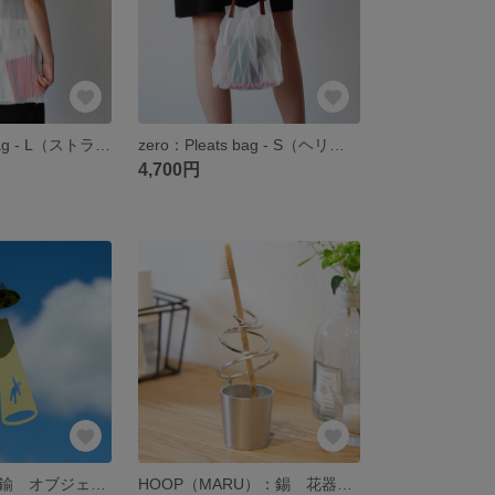
zero：Pleats bag - L（ストライプ）：プリーツ バッグ 軽い 透ける 透明感
zero：Pleats bag - S（ヘリンボーン）：プリーツ バッグ 軽い 透ける 透明感
4,700円
UFO 風鈴 ： 真鍮 オブジェ 風鈴 UFO 能作 伝統工芸品 シルバー ゴールド
HOOP（MARU）：錫 花器 花瓶 金属 伸縮 延命効果