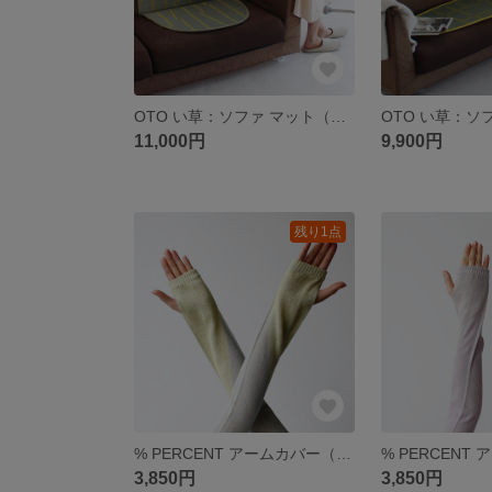
OTO い草：ソファ マット（１人掛）：sofa 座布団 シートパット マット 国産 い草 畳 カバー 暑さ対策 夏 インテリア ござ 敷物
11,000円
9,900円
残り1点
% PERCENT アームカバー（イエロー グレー）ギフト 箱付 抗菌 防臭 吸水 通気性 日焼 予防 UV Y2K
3,850円
3,850円