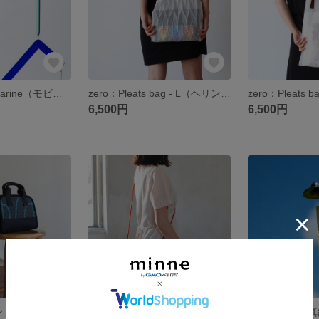
SUN mobile：Marine（モビール・サンキャッチャー）
zero：Pleats bag - L（ヘリンボーン）：プリーツ バッグ 軽い 透ける 透明感
6,500円
6,500円
OTO い草：ハンド バッグ【 畳 国産 い草 日本製 通気性 消臭 抗菌 調湿 夏 バッグ 軽い 籠 かご カゴ サマーバッグ 】
OTO い草：3WAY マルチバッグ【 畳 国産 い草 日本製 通気性 消臭 抗菌 調湿 夏 バッグ かご カゴ 籠 軽い サマーバッグ ポシェット サコッシュ クラッチ ショルダー ポーチ 】