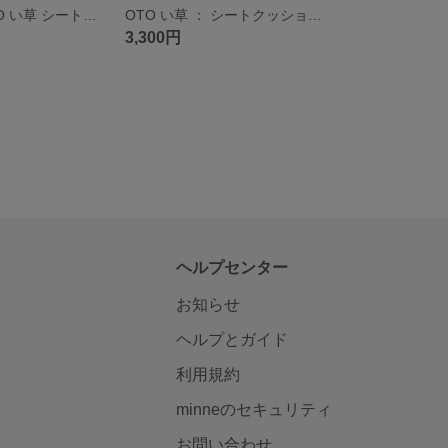
２枚セット OTO い草 シートクッション（L）：カー用品 座布団 車 ソファ カーシート カー用品 畳 国産 い草 日本製 後部座席 自動車 天然素材 消臭 抗菌 さらさら 夏マット リラックス効果
OTO い草 ： シートクッション（S）：ダイニングチェア マット シート 車用 カーシート 運転席 助手席 自動車 天然素材 消臭 抗菌 国産 さらさら 夏マット リラックス効果 畳
3,300円
ヘルプセンター
お知らせ
ヘルプとガイド
利用規約
minneのセキュリティ
お問い合わせ