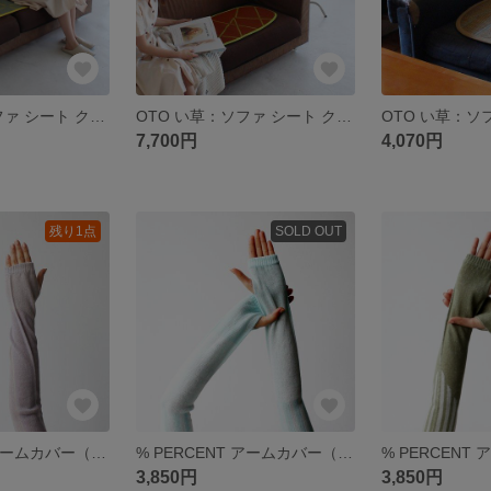
OTO い草：ソファ シート クッション（２.５〜３人掛）：sofa 座布団 シートパット マット カバー 国産 い草 畳 暑さ対策 夏 インテリア ござ 敷物
OTO い草：ソファ シート クッション（２人掛）：sofa 座布団 シートパット マット 国産 い草 カバー 畳 暑さ対策 夏 インテリア ござ 敷物
7,700円
4,070円
残り1点
SOLD OUT
% PERCENT アームカバー（ピンク パープル）ギフト 箱付 抗菌 防臭 吸水 通気性 日焼 予防 UV 対策 Y2K
% PERCENT アームカバー（ホワイト ブルー）ギフト 箱付 抗菌 防臭 吸水 通気性 日焼 予防 UV Y2K
3,850円
3,850円