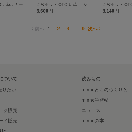
２枚セット OTO い草：カーシート（カー用品 車 自動車用 畳 国産 い草 日本製 熱中症対策 夏ギフト カー用品 運転席 助手席 車 シート）
２枚セット OTO い草 ： シートパット（S）カー用品 畳 国産 い草 日本製 ダイニングチェア マット シート 車 カーシート 運転席 助手席 天然素材 消臭 抗菌 さらさら リラックス効果
6,600円
8,140円
前へ
1
2
3
9
次へ
...
について
読みもの
で売りたい
minneとものづくりと
minne学習帖
ージ販売
ニュース
ード販売
minneの本
LUS