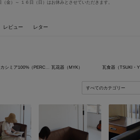
日（金）～ １６日（日）はお休みとさせていただきます。
レビュー
レター
9
点
13
点
30
カシミア100%（PERCENT）
瓦花器（MYK）
瓦食器（TSUKI・Y