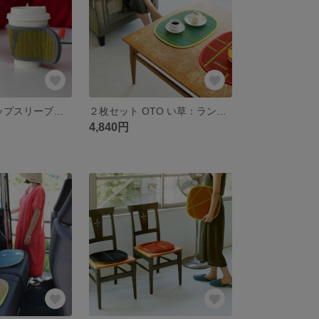
OTO い草：カップスリーブ（畳 国産 い草 日本製 天然素材 消臭 抗菌 保温 調湿 紙コップ ホットコーヒー）
２枚セット OTO い草：ランチョンマット テーブルマット（ 畳 国産 い草 日本製 天然素材 消臭 抗菌 さらさら 夏マット リラックス効果）
4,840円