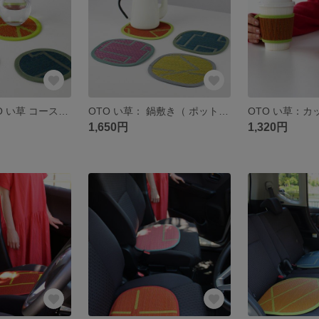
２枚セット OTO い草 コースター：リバーシブル 畳 国産 い草 日本製 キッチンツール テーブルマット 天然素材 ギフト
OTO い草： 鍋敷き（ ポットマット 畳 国産 い草 日本製 天然素材 伝統工芸 ギフト プレゼント）
1,650円
1,320円