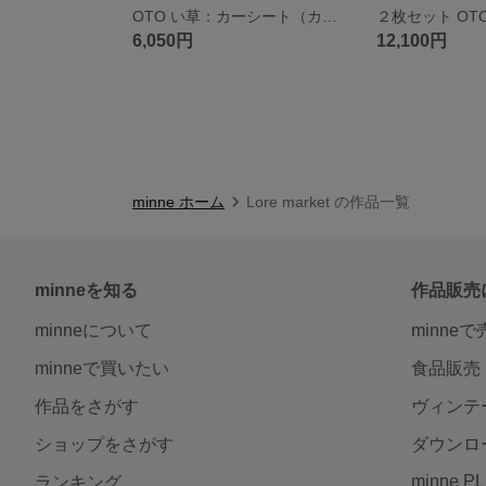
OTO い草：カーシート（カー用品 車 自動車用 畳 国産 い草 日本製 熱中症対策 夏ギフト カー用品 運転席 助手席 車 シート）
6,050円
12,100円
minne ホーム
Lore market の作品一覧
minneを知る
作品販売
minneについて
minne
minneで買いたい
食品販売
作品をさがす
ヴィンテ
ショップをさがす
ダウンロ
minne P
ランキング