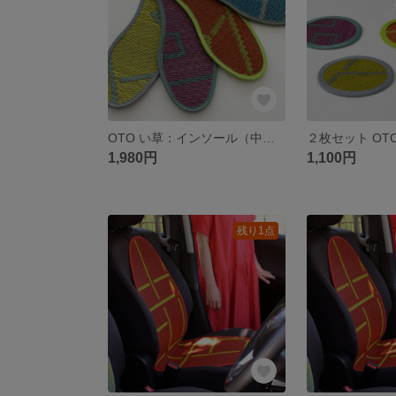
OTO い草：インソール（中敷）：畳 国産 い草 日本製 通気性 消臭 抗菌 調湿 夏 雑貨 ギフト 父の日 靴 クッション
1,980円
1,100円
残り1点