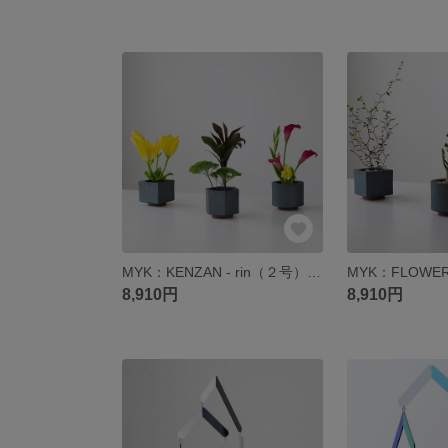
MYK：KENZAN - rin（２号）【 凛 瓦 花瓶 花器 フラワーベース 剣山 植木鉢 穴なし 生け花 新潟 】
8,910円
8,910円