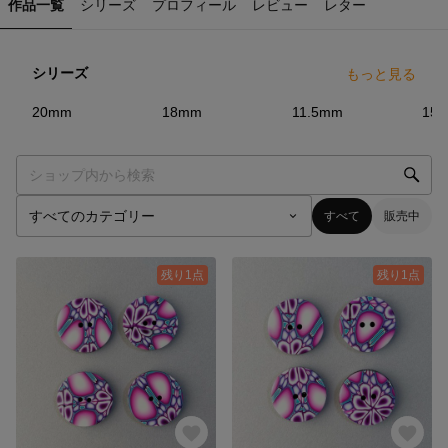
作品一覧
シリーズ
プロフィール
レビュー
レター
シリーズ
もっと見る
5
点
3
点
3
点
20mm
18mm
11.5mm
15
すべて
販売中
残り1点
残り1点