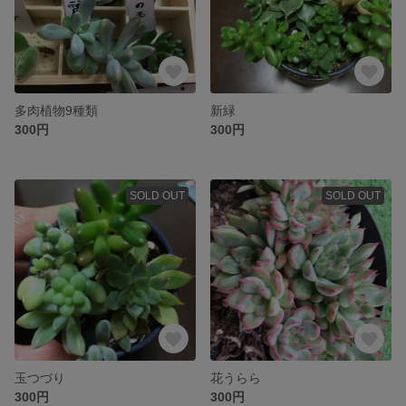
多肉植物9種類
新緑
300円
300円
SOLD OUT
SOLD OUT
玉つづり
花うらら
300円
300円