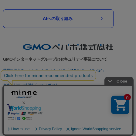
AIへの取り組み
GMOインターネットグループのセキュリティ事業について
世界初総合ネットセキュリティサービス「GMOセキュリティ24」
パスワード漏洩診断
Webサイトリスク診断
セキュリティ相談AIチャットボット
実在証明・盗聴対策
サイバー攻撃対策（GMOサイバーセキュリティ byイエラエ）
サイバー攻撃対策（GMO Flatt Security）
なりすまし対策
セキュリティ事業の軌跡