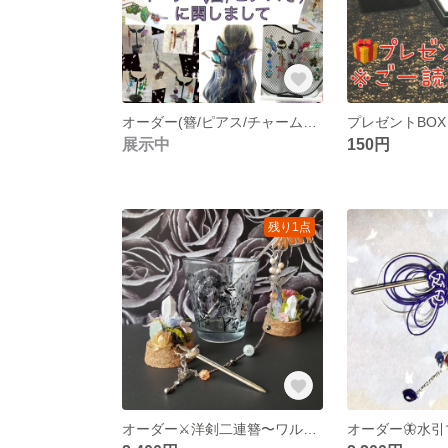
オーダー(簪/ピアス/チャーム等)に関しまして
プレゼントBOX
展示中
150円
残り1点
オーダー⚔️洋剣二連簪〜ワルキューレ
オーダー🦋水