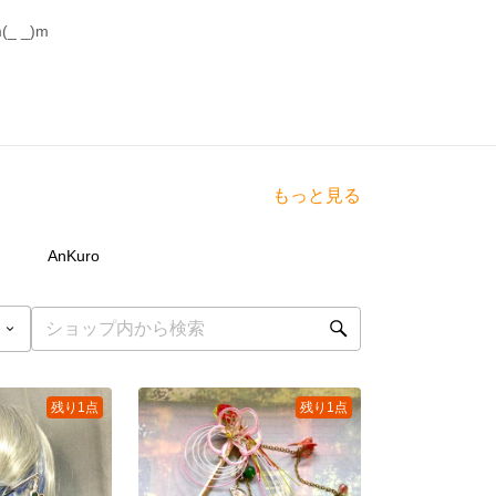
 _)m
もっと見る
点
9
点
AnKuro
残り1点
残り1点