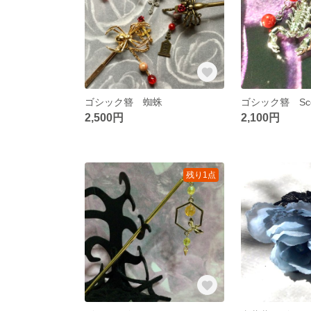
ゴシック簪 蜘蛛
ゴシック簪 Scor
2,500円
2,100円
残り1点