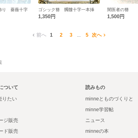
飾り 薔薇十字
ゴシック簪 髑髏十字一本挿
闇医者の簪
1,350円
1,500円
前へ
1
2
3
5
次へ
...
覧
について
読みもの
で売りたい
minneとものづくりと
minne学習帖
ージ販売
ニュース
ード販売
minneの本