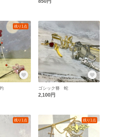
850円
残り1点
灼
ゴシック簪 蛇
2,100円
残り1点
残り1点