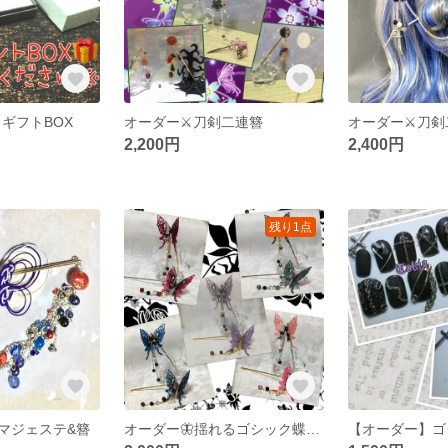
 ギフトBOX
オーダー⚔️刀剣二連簪
2,200円
2,400円
残り1点
引マジェステ&簪
オーダー🦋揺れるゴシック蝶の簪