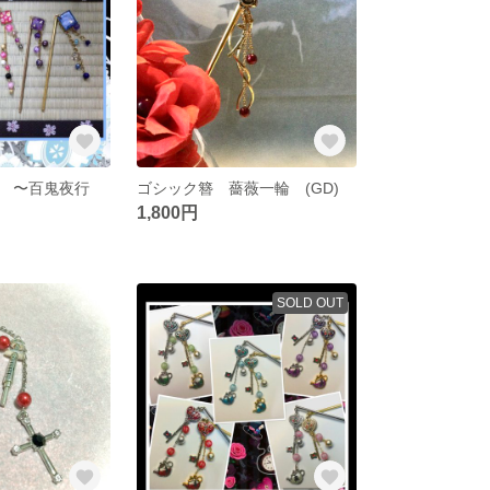
 〜百鬼夜行
ゴシック簪 薔薇一輪 (GD)
1,800円
SOLD OUT