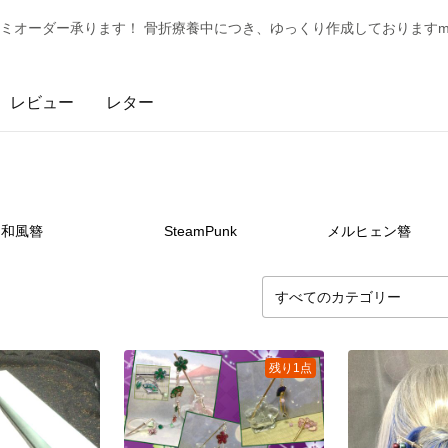
ミオーダー承ります！ 骨折療養中につき、ゆっくり作成しておりますm(_
レビュー
レター
34
点
11
点
45
和風簪
SteamPunk
メルヒェン簪
残り1点