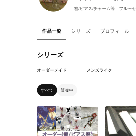
簪/ピアス/チャーム等、フル〜セ
作品一覧
シリーズ
プロフィール
シリーズ
9
点
42
点
オーダーメイド
メンズライク
すべて
販売中