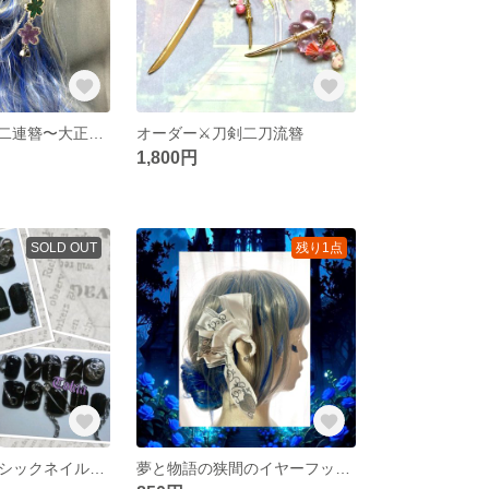
オーダー⚔️刀剣二連簪〜大正浪漫
オーダー⚔️刀剣二刀流簪
1,800円
SOLD OUT
残り1点
【オーダー】ゴシックネイル スチームネイル ネイルチップ
夢と物語の狭間のイヤーフック (右耳用)