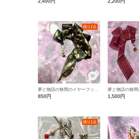
2,400円
2,200円
残り1点
夢と物語の狭間のイヤーフック (左耳用)
850円
1,500円
残り1点