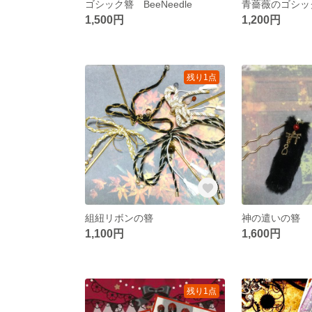
ゴシック簪 BeeNeedle
青薔薇のゴシッ
1,500円
1,200円
残り1点
組紐リボンの簪
神の遣いの簪
1,100円
1,600円
残り1点