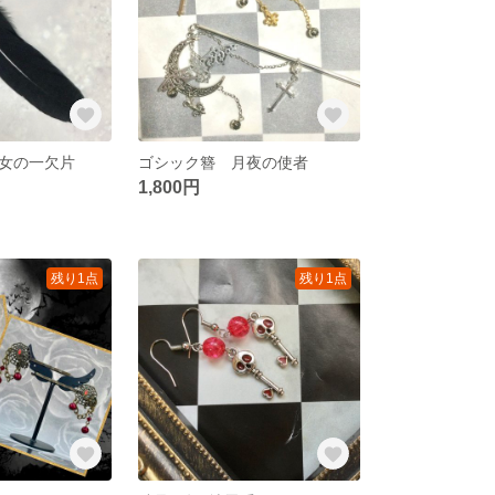
女の一欠片
ゴシック簪 月夜の使者
1,800円
残り1点
残り1点