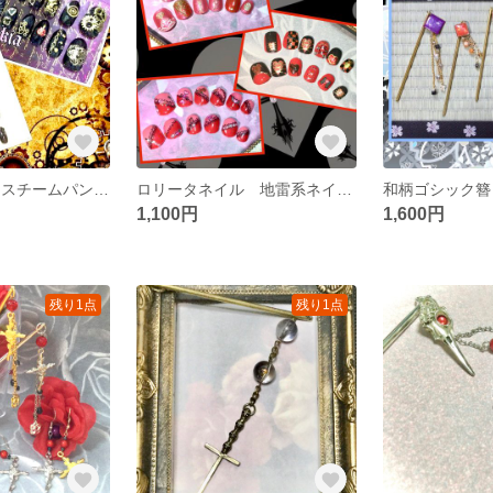
ゴシックネイル スチームパンクネイル
ロリータネイル 地雷系ネイル ショートネイルチップ
和柄ゴシック簪
1,100円
1,600円
残り1点
残り1点