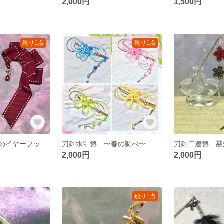
2,000円
1,500円
残り1点
残り1点
夢と物語の狭間のイヤーフック (両耳用)
刀剣水引簪 〜春の調べ〜
刀剣二連簪 赫
2,000円
2,000円
残り1点