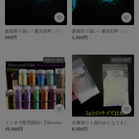
新規取り扱い♪ 蓄光顔料 ゾックスフォスファー 大粒子径 ブルーグリーン発光 １５０μm
新規取り扱い♪ 蓄光顔料 ゾックスフォスファー 大粒子径 ブルーグリーン発光 ２５０μm
900円
1,000円
SOLD OUT
SOLD OUT
ミンネで販売開始♪【Structural Flair】 豪華全９色コンプリートセット ストラクチャルフレア各５５ml
在庫残り１袋のみとなりました♪【５０g】★☆ N夜光 ルミノーバ 世界初のレッドグロー ☆★
45,000円
8,300円