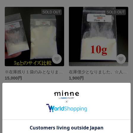
SOLD OUT
SOLD OUT
※在庫残り１袋のみとなりました。【１００g】★☆世界初！ 赤く光る☆★ 「N夜光 ルミノーバ」
在庫僅少となりました。☆人気 お買得１０g販売♪ ★☆ N夜光 ルミノーバ 世界初のレッドグロー ☆★
15,000円
1,900円
SOLD OUT
SOLD OUT