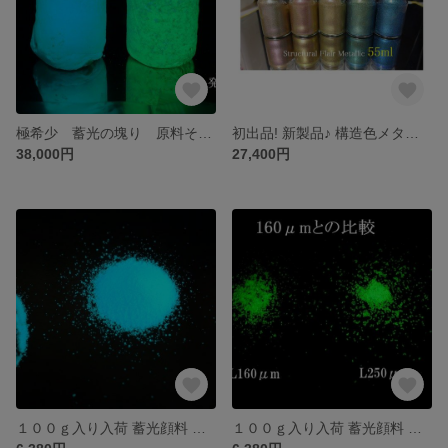
極希少 蓄光の塊り 原料そのまま ２発光色セット オブジェ
初出品! 新製品♪ 構造色メタリック ストラクチャルフレアM 全５色 各５５ml
38,000円
27,400円
１００ｇ入り入荷 蓄光顔料 ゾックスフォスファー ブルーグリーン発光 ２５０μm
１００ｇ入り入荷 蓄光顔料 ゾックスフォスファー 最強のグリーン発光 ２５０μm