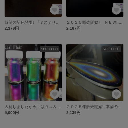
待望の新色登場♪ 『ミステリアスシルバー』ストラクチャルフレア １６ml エアブラシ用塗料
２０２５販売開始♪ ＮＥＷ!! ストラクチャルフレア 「ストラクチャルブルー」エアブラシ用塗料 １６ml
2,376円
2,167円
SOLD OUT
SOLD OUT
入荷しましたが今回は９→８色から選べる３本♪【ストラクチャルフレア１６ml】エアブラシ用塗料 マジョーラからの買替歓迎
２０２５年販売開始!! 本物の発色☆最新♪ プリズマティックフレア Special 23μm エアブラシ用塗料 １６ml
5,000円
2,139円