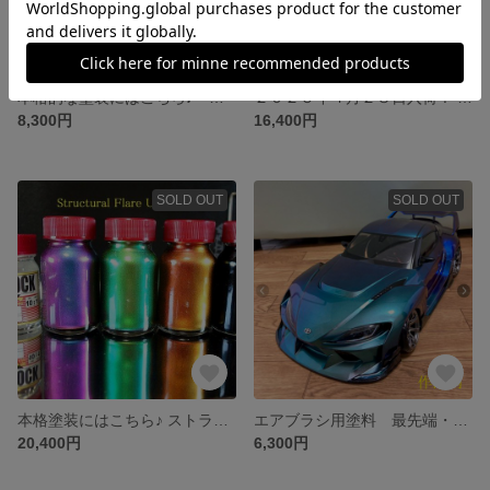
本格的な塗装にはこちら♪『３３ｇ』【ストラクチャルフレア ウレタン】ピュアクロマフレア
２０２５年４月２８日入荷！ 全色コンプリートセットはこちら♪ エアブラシ用塗料 【Structural Flair】 ストラクチャルフレア 全９色セット
8,300円
16,400円
SOLD OUT
SOLD OUT
本格塗装にはこちら♪ ストラクチャルフレア ウレタン 人気の３色にベースブラック ３セット
エアブラシ用塗料 最先端・最高峰の偏光塗料♪ 『ミステリアスシルバー』ストラクチャルフレア ５５ml
20,400円
6,300円