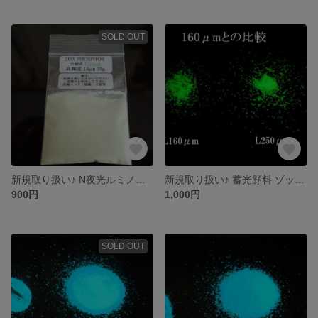
SOLD OUT
新規取り扱い♪ N夜光ルミノーバ 超えの蓄光♪ ゾックスフォスファー 耐水＆高輝度グリーン１５μm１０ｇ
新規取り扱い♪ 蓄光顔料 ゾックスフォスファー 大粒子径・最強のグリーン発光 ２５０μm
900円
1,000円
SOLD OUT