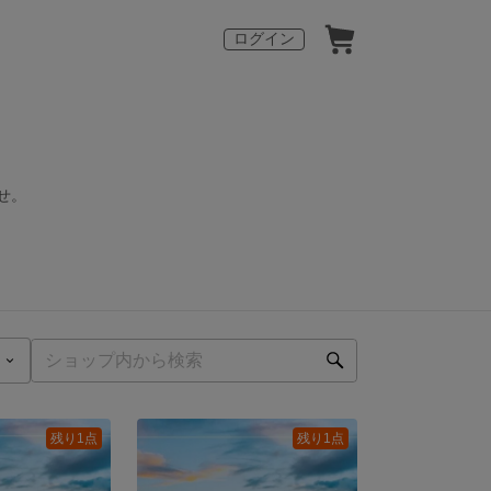
ログイン
せ。
残り1点
残り1点