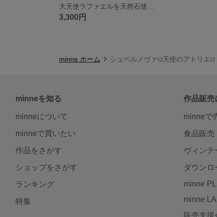
大天使ラファエルを天然石使用して象りました♡
3,300円
minne ホーム
シュペルノヴァଘ⁠天使のアトリエଓ⁠
minneを知る
作品販売
minneについて
minne
minneで買いたい
食品販売
作品をさがす
ヴィンテ
ショップをさがす
ダウンロ
minne P
ランキング
minne L
特集
販売支援