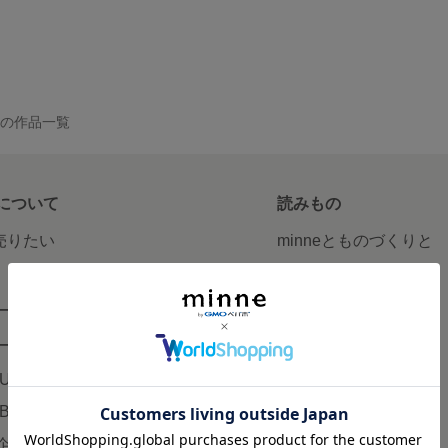
 の作品一覧
について
読みもの
で売りたい
minneとものづくりと
minne学習帖
ージ販売
ニュース
ード販売
minneの本
LUS
企業の方へ
AB
広告出稿について
企画・イベント