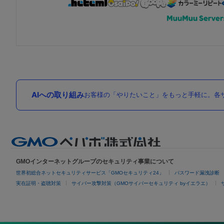
AIへの取り組み
お客様の「やりたいこと」をもっと手軽に。各サ
GMOインターネットグループのセキュリティ事業について
世界初総合ネットセキュリティサービス「GMOセキュリティ24」
パスワード漏洩診断
実在証明・盗聴対策
サイバー攻撃対策（GMOサイバーセキュリティ byイエラエ）