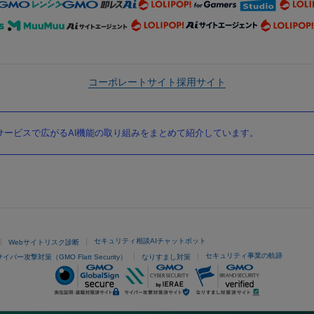
コーポレートサイト
採用サイト
ービスで広がるAI機能の取り組みをまとめて紹介しています。
セキュリティ相談AIチャットボット
Webサイトリスク診断
セキュリティ事業の軌跡
サイバー攻撃対策（GMO Flatt Security）
なりすまし対策