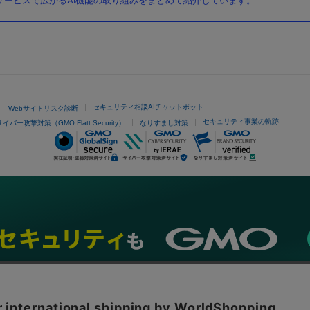
ービスで広がるAI機能の取り組みをまとめて紹介しています。
セキュリティ相談AIチャットボット
Webサイトリスク診断
セキュリティ事業の軌跡
サイバー攻撃対策（GMO Flatt Security）
なりすまし対策