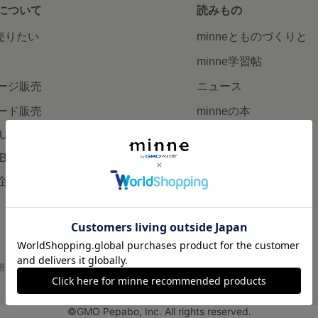
について
読みもの
で売りたい
minneとものづくりと
minne学習帖
ージ販売
ニュース
ード販売
minneの本
LUS
企業の方へ
AB
広告出稿について
企画・イベント
大口注文について
用
プライバシーポリシー
会社概要
採用情報
メディアキット
©GMO Pepabo, Inc. All rights reserved.