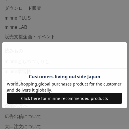
ダウンロード販売
minne PLUS
minne LAB
販売支援企画・イベント
読みもの
minneとものづくりと
minne学習帖
ニュース
minneの本
企業の方へ
広告出稿について
大口注文について