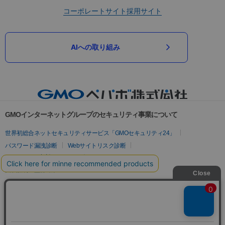
コーポレートサイト
採用サイト
AIへの取り組み
GMOインターネットグループのセキュリティ事業について
世界初総合ネットセキュリティサービス「GMOセキュリティ24」
パスワード漏洩診断
Webサイトリスク診断
セキュリティ相談AIチャットボット
実在証明・盗聴対策
サイバー攻撃対策（GMOサイバーセキュリティ byイエラエ）
サイバー攻撃対策（GMO Flatt Security）
なりすまし対策
セキュリティ事業の軌跡