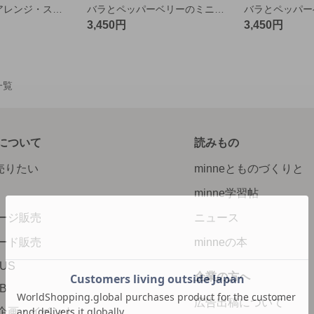
バラ2輪のミニアレンジ・スクエアカップ・ピンク
バラとペッパーベリーのミニアレンジグレーシーカップ・オレンジ
3,450円
3,450円
一覧
について
読みもの
で売りたい
minneとものづくりと
minne学習帖
ージ販売
ニュース
ード販売
minneの本
LUS
企業の方へ
AB
広告出稿について
企画・イベント