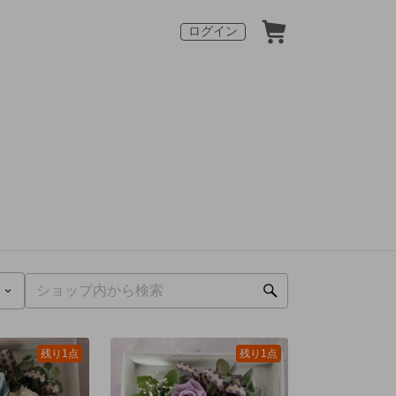
ログイン
残り1点
残り1点