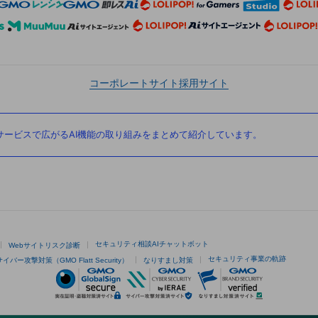
コーポレートサイト
採用サイト
ービスで広がるAI機能の取り組みをまとめて紹介しています。
セキュリティ相談AIチャットボット
Webサイトリスク診断
セキュリティ事業の軌跡
サイバー攻撃対策（GMO Flatt Security）
なりすまし対策