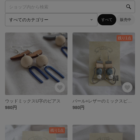
すべて
販売中
残り1点
ウッドミックスU字のピアス
パール+レザーのミックスピアス
980円
980円
残り1点