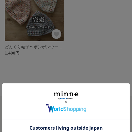
どんぐり帽子〜ポンポンウールのどんぐり帽〜
1,400円
minne ホーム
livon’S GALLERY の作品一覧
minneを知る
minneについて